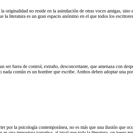
 la originalidad no reside en la asimilación de otras voces amigas, sin
la literatura es un gran espacio anónimo en el que todos los escritores 
 ser fuera de control, extraño, desconcertante, que amenaza con desper
nada común es un hombre que escribe. Ambos deben adoptar una posición
ter por la psicología contemporánea, no es más que una ilusión que ocult
es una impostura narrativa, al igual que toda la literatura, un juego te